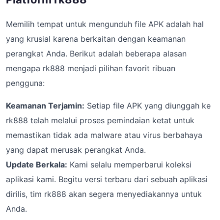
Memilih tempat untuk mengunduh file APK adalah hal
yang krusial karena berkaitan dengan keamanan
perangkat Anda. Berikut adalah beberapa alasan
mengapa rk888 menjadi pilihan favorit ribuan
pengguna:
Keamanan Terjamin:
Setiap file APK yang diunggah ke
rk888 telah melalui proses pemindaian ketat untuk
memastikan tidak ada malware atau virus berbahaya
yang dapat merusak perangkat Anda.
Update Berkala:
Kami selalu memperbarui koleksi
aplikasi kami. Begitu versi terbaru dari sebuah aplikasi
dirilis, tim rk888 akan segera menyediakannya untuk
Anda.