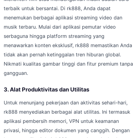
terbaik untuk bersantai. Di rk888, Anda dapat
menemukan berbagai aplikasi streaming video dan
musik terbaru. Mulai dari aplikasi pemutar video
serbaguna hingga platform streaming yang
menawarkan konten eksklusif, rk888 memastikan Anda
tidak akan pernah ketinggalan tren hiburan global.
Nikmati kualitas gambar tinggi dan fitur premium tanpa
gangguan.
3. Alat Produktivitas dan Utilitas
Untuk menunjang pekerjaan dan aktivitas sehari-hari,
rk888 menyediakan berbagai alat utilitas. Ini termasuk
aplikasi pembersih memori, VPN untuk keamanan
privasi, hingga editor dokumen yang canggih. Dengan