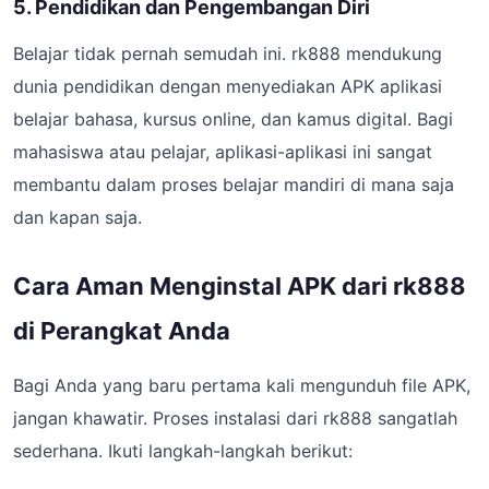
5. Pendidikan dan Pengembangan Diri
Belajar tidak pernah semudah ini. rk888 mendukung
dunia pendidikan dengan menyediakan APK aplikasi
belajar bahasa, kursus online, dan kamus digital. Bagi
mahasiswa atau pelajar, aplikasi-aplikasi ini sangat
membantu dalam proses belajar mandiri di mana saja
dan kapan saja.
Cara Aman Menginstal APK dari rk888
di Perangkat Anda
Bagi Anda yang baru pertama kali mengunduh file APK,
jangan khawatir. Proses instalasi dari rk888 sangatlah
sederhana. Ikuti langkah-langkah berikut: