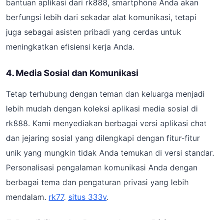
bantuan aplikasi dari rk888, smartphone Anda akan
berfungsi lebih dari sekadar alat komunikasi, tetapi
juga sebagai asisten pribadi yang cerdas untuk
meningkatkan efisiensi kerja Anda.
4. Media Sosial dan Komunikasi
Tetap terhubung dengan teman dan keluarga menjadi
lebih mudah dengan koleksi aplikasi media sosial di
rk888. Kami menyediakan berbagai versi aplikasi chat
dan jejaring sosial yang dilengkapi dengan fitur-fitur
unik yang mungkin tidak Anda temukan di versi standar.
Personalisasi pengalaman komunikasi Anda dengan
berbagai tema dan pengaturan privasi yang lebih
mendalam.
rk77
.
situs 333v
.