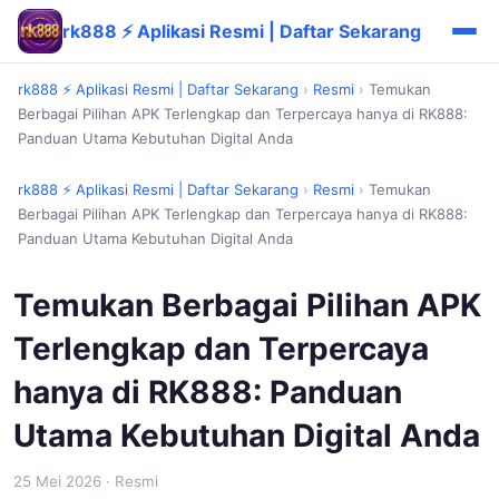
rk888 ⚡ Aplikasi Resmi | Daftar Sekarang
rk888 ⚡ Aplikasi Resmi | Daftar Sekarang
›
Resmi
›
Temukan
Berbagai Pilihan APK Terlengkap dan Terpercaya hanya di RK888:
Panduan Utama Kebutuhan Digital Anda
rk888 ⚡ Aplikasi Resmi | Daftar Sekarang
›
Resmi
›
Temukan
Berbagai Pilihan APK Terlengkap dan Terpercaya hanya di RK888:
Panduan Utama Kebutuhan Digital Anda
Temukan Berbagai Pilihan APK
Terlengkap dan Terpercaya
hanya di RK888: Panduan
Utama Kebutuhan Digital Anda
25 Mei 2026
· Resmi