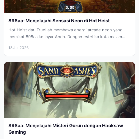
898aa: Menjelajahi Sensasi Neon di Hot Heist
Hot Heist dari TrueLab membawa energi arcade neon yang
memikat 898aa ke layar Anda. Dengan estetika kota malam
yang penuh...
18 Jul 2026
898aa: Menjelajahi Misteri Gurun dengan Hacksaw
Gaming