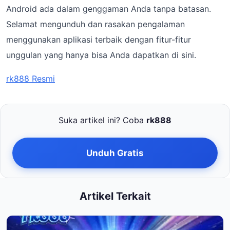
Android ada dalam genggaman Anda tanpa batasan.
Selamat mengunduh dan rasakan pengalaman
menggunakan aplikasi terbaik dengan fitur-fitur
unggulan yang hanya bisa Anda dapatkan di sini.
rk888 Resmi
Suka artikel ini? Coba
rk888
Unduh Gratis
Artikel Terkait