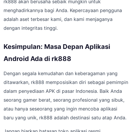
rk888 akan berusaha sebaik mungkin untuk
menghadirkannya bagi Anda. Kepercayaan pengguna
adalah aset terbesar kami, dan kami menjaganya
dengan integritas tinggi.
Kesimpulan: Masa Depan Aplikasi
Android Ada di rk888
Dengan segala kemudahan dan keberagaman yang
ditawarkan, rk888 memposisikan diri sebagai pemimpin
dalam penyediaan APK di pasar Indonesia. Baik Anda
seorang gamer berat, seorang profesional yang sibuk,
atau hanya seseorang yang ingin mencoba aplikasi
baru yang unik, rk888 adalah destinasi satu atap Anda.
Jangan biarkan batasan toko aplikasi resmi