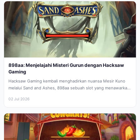
898aa: Menjelajahi Misteri Gurun dengan Hacksaw
Gaming
Hacksaw Gaming kembali menghadirkan nuansa Mesir Kuno
melalui Sand and Ashes, 898aa sebuah slot yang menawarkan
pengalaman arkeologi penuh misteri....
02 Jul 2026