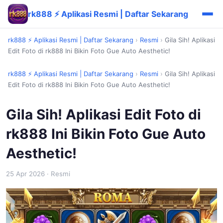
rk888 ⚡ Aplikasi Resmi | Daftar Sekarang
rk888 ⚡ Aplikasi Resmi | Daftar Sekarang
›
Resmi
›
Gila Sih! Aplikasi
Edit Foto di rk888 Ini Bikin Foto Gue Auto Aesthetic!
rk888 ⚡ Aplikasi Resmi | Daftar Sekarang
›
Resmi
›
Gila Sih! Aplikasi
Edit Foto di rk888 Ini Bikin Foto Gue Auto Aesthetic!
Gila Sih! Aplikasi Edit Foto di
rk888 Ini Bikin Foto Gue Auto
Aesthetic!
25 Apr 2026
· Resmi