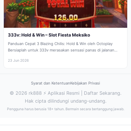
333v: Hold & Win – Slot Fiesta Meksiko
Panduan Cepat 3 Blazing Chilis: Hold & Win oleh Octoplay
Bersiaplah untuk 333v merasakan sensasi panas di jalanan
dengan 3...
23 Jun 2026
Syarat dan Ketentuan
Kebijakan Privasi
© 2026 rk888 ⚡ Aplikasi Resmi | Daftar Sekarang.
Hak cipta dilindungi undang-undang.
Pengguna harus berusia 18+ tahun. Bermain secara bertanggung jawab.