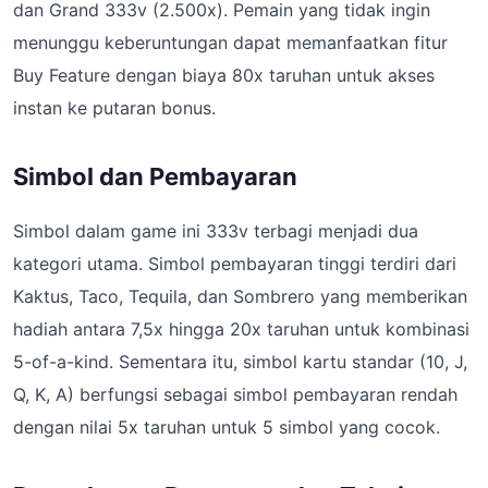
dan Grand 333v (2.500x). Pemain yang tidak ingin
menunggu keberuntungan dapat memanfaatkan fitur
Buy Feature dengan biaya 80x taruhan untuk akses
instan ke putaran bonus.
Simbol dan Pembayaran
Simbol dalam game ini 333v terbagi menjadi dua
kategori utama. Simbol pembayaran tinggi terdiri dari
Kaktus, Taco, Tequila, dan Sombrero yang memberikan
hadiah antara 7,5x hingga 20x taruhan untuk kombinasi
5-of-a-kind. Sementara itu, simbol kartu standar (10, J,
Q, K, A) berfungsi sebagai simbol pembayaran rendah
dengan nilai 5x taruhan untuk 5 simbol yang cocok.